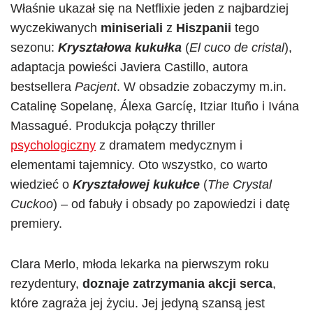
Właśnie ukazał się na Netflixie jeden z najbardziej
wyczekiwanych
miniseriali
z
Hiszpanii
tego
sezonu:
Kryształowa kukułka
(
El cuco de cristal
),
adaptacja powieści Javiera Castillo, autora
bestsellera
Pacjent
. W obsadzie zobaczymy m.in.
Catalinę Sopelanę, Álexa Garcíę, Itziar Ituño i Ivána
Massagué. Produkcja połączy
thriller
psychologiczny
z dramatem medycznym i
elementami tajemnicy. Oto wszystko, co warto
wiedzieć o
Kryształowej kukułce
(
The Crystal
Cuckoo
) – od fabuły i obsady po zapowiedzi i datę
premiery.
Clara Merlo, młoda lekarka na pierwszym roku
rezydentury,
doznaje zatrzymania akcji serca
,
które zagraża jej życiu. Jej jedyną szansą jest