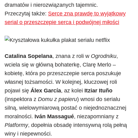
dramatów i nierozwiązanych tajemnic.
Przeczytaj także:
Serce zna prawdę to wyjątkowy
serial o przeszczepie serca i podwójnej miłości
Catalina Sopelana
, znana z roli w
Ogrodniku
,
wciela się w główną bohaterkę, Clarę Merlo –
kobietę, która po przeszczepie serca poszukuje
własnej tożsamości. W kolejnej, kluczowej roli
pojawi się
Álex García
, az kolei
Itziar Ituño
(inspektora z
Domu z papieru
) wnosi do serialu
silną, wielowymiarową postać o niejednoznacznej
moralności.
Iván Massagué
, niezapomniany z
Platformy
, dopełnia obsadę intensywną rolą pełną
winy i niepewności.