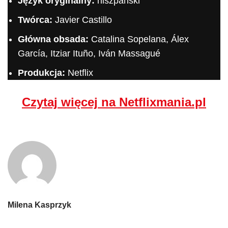
Język oryginalny:
hiszpański
Twórca:
Javier Castillo
Główna obsada:
Catalina Sopelana, Álex
García, Itziar Ituño, Iván Massagué
Produkcja:
Netflix
Czytaj więcej na Netflixmania.pl
Milena Kasprzyk