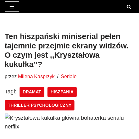
Przejdź
do
treści
Ten hiszpański miniserial pełen
tajemnic przejmie ekrany widzów.
O czym jest ,,Kryształowa
kukułka”?
przez
Milena Kasprzyk
Seriale
Tagi:
DRAMAT
HISZPANIA
THRILLER PSYCHOLOGICZNY