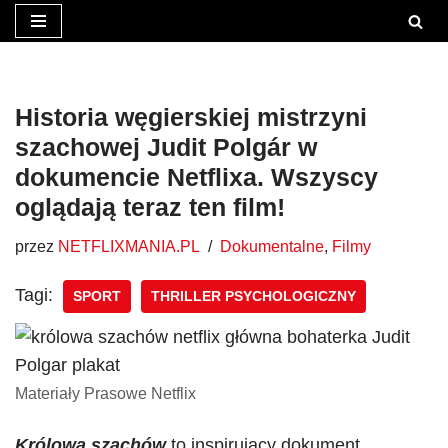
Przejdź
do
treści
Historia węgierskiej mistrzyni
szachowej Judit Polgár w
dokumencie Netflixa. Wszyscy
oglądają teraz ten film!
przez
NETFLIXMANIA.PL
Dokumentalne
,
Filmy
Tagi:
SPORT
THRILLER PSYCHOLOGICZNY
Materiały Prasowe Netflix
Królowa szachów
to inspirujący dokument