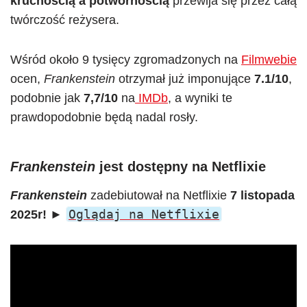
kruchością a potwornością
przewija się przez całą
twórczość reżysera.
Wśród około 9 tysięcy zgromadzonych na
Filmwebie
ocen,
Frankenstein
otrzymał już imponujące
7.1/10
,
podobnie jak
7,7/10
na
IMDb
, a wyniki te
prawdopodobnie będą nadal rosły.
Frankenstein
jest dostępny na Netflixie
F
rankenstein
zadebiutował na Netflixie
7 listopada
Oglądaj na Netflixie
2025r!
►