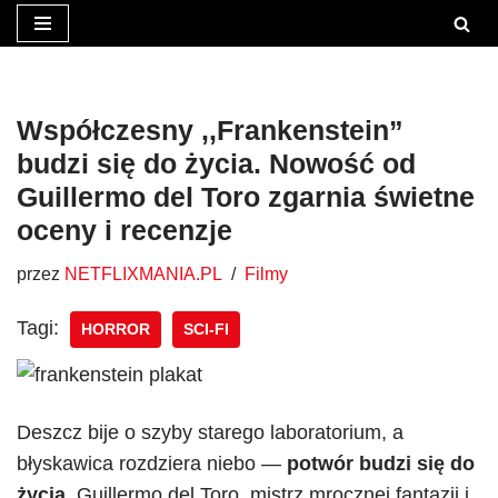
Przejdź
do
treści
Współczesny ,,Frankenstein”
budzi się do życia. Nowość od
Guillermo del Toro zgarnia świetne
oceny i recenzje
przez
NETFLIXMANIA.PL
Filmy
Tagi:
HORROR
SCI-FI
Deszcz bije o szyby starego laboratorium, a
błyskawica rozdziera niebo —
potwór budzi się do
życia.
Guillermo del Toro, mistrz mrocznej fantazji i