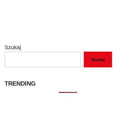
Szukaj
Szukaj
TRENDING
Kontakt – Netflixmania Polska
Netflix Świat
O nas – Netflixmania Polska