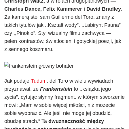
Christoph Waltz,
a w rolach drugoplanowych —
Charles Dance, Felix Kammerer i David Bradley
.
Za kamerą stoi sam Guillermo del Toro, znany z
takich tytułów jak ,,Kształt wody”, ,,Labirynt Fauna”
czy ,,Pinokio”. Styl wizualny filmu zachwyca —
pełen kontrastów, światłocieni i gotyckiej poezji, jak
z sennego koszmaru.
Jak podaje
Tudum
, del Toro w wielu wywiadach
przyznawał, że
Frankenstein
to ,,książka jego
życia”, cytując słynny fragment, w którym stworzenie
mówi: „Mam w sobie więcej miłości, niż możecie
sobie wyobrazić. Ale jeśli nie mogę jej obudzić,
obudzę strach.” Ta
dwuznaczność między