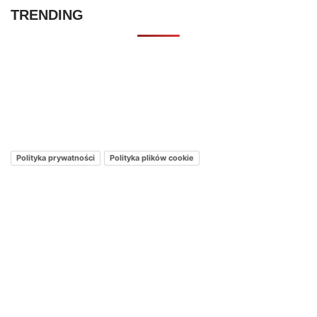
TRENDING
Kontakt – Netflixmania Polska
Netflix Świat
O nas – Netflixmania Polska
Polityka prywatności
Polityka plików cookie