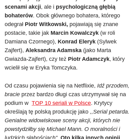
scenami akcji
, ale i
psychologiczną głębią
bohaterów
. Obok głównego bohatera, którego
odegrał
Piotr Witkowski,
pojawiają się znane
postacie, takie jak
Marcin Kowalczyk
(w roli
Damiana Czornego),
Konrad Eleryk
(Sylwek
Zajfert),
Aleksandra Adamska
(jako Marta
Gwiazda-Zajfert), czy też
Piotr Adamczyk
, który
wcielił się w Eryka Tomczyka.
Od czasu pojawienia się na Netflixie,
Idź przodem,
bracie
przez bardzo długi czas utrzymywał się na
podium w
TOP 10 seriali w Polsce
. Krytycy
określają tę polską produkcję jako
,,Serial petarda.
Genialne widowiskowe sceny akcji, których nie
powstydziłby się Michael Mann. O moralności i
ludzkich słabościach”
.
Oto kilka innych opinii