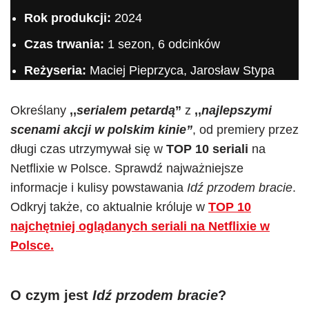
Rok produkcji:
2024
Czas trwania:
1 sezon, 6 odcinków
Reżyseria:
Maciej Pieprzyca, Jarosław Stypa
Określany
,,
serialem petardą
”
z
,,
najlepszymi
scenami akcji w polskim kinie”
, od premiery przez
długi czas utrzymywał się w
TOP 10 seriali
na
Netflixie w Polsce.
Sprawdź najważniejsze
informacje i kulisy powstawania
Idź przodem bracie
.
Odkryj także, co aktualnie króluje w
TOP 10
najchętniej oglądanych seriali na Netflixie w
Polsce.
O czym jest
Idź przodem bracie
?