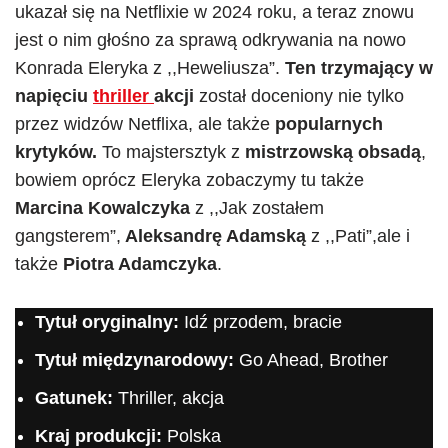
ukazał się na Netflixie w 2024 roku, a teraz znowu
jest o nim głośno za sprawą odkrywania na nowo
Konrada Eleryka z ,,Heweliusza”.
Ten trzymający w
napięciu
thriller
akcji
został doceniony nie tylko
przez widzów Netflixa, ale także
popularnych
krytyków.
To majstersztyk z
mistrzowską obsadą
,
bowiem oprócz Eleryka zobaczymy tu także
Marcina Kowalczyka
z
,,Jak zostałem
gangsterem”,
Aleksandrę Adamską
z ,,Pati”,ale i
także
Piotra Adamczyka
.
Tytuł oryginalny:
Idź przodem, bracie
Tytuł międzynarodowy:
Go Ahead, Brother
Gatunek:
Thriller, akcja
Kraj produkcji:
Polska