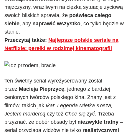
mężczyzny, wrażliwym na ciężką sytuację życiową
swoich bliskich sprawia, że
poświęca całego
siebie
, aby
naprawić wszystko
, co tylko będzie w
stanie.
Przeczytaj także:
Najlepsze polskie seriale na
Netflixie: perełki w rodzimej kinematografii
Ten świetny serial wyreżyserowany został
przez
Macieja Pieprzycę
, jednego z bardziej
cenionych twórców polskiego kina. Znany jest z
filmów, takich jak
Ikar. Legenda Mietka Kosza,
Jestem mordercą
czy też
Chce się żyć
. Trzeba
przyznać, że dobór obsady był
niezwykle trafny
–
serial przyciąga widzów nie tylko
realistycznymi