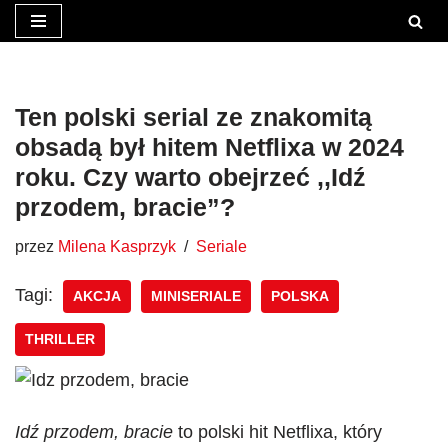
Przejdź
do
treści
Ten polski serial ze znakomitą
obsadą był hitem Netflixa w 2024
roku. Czy warto obejrzeć ,,Idź
przodem, bracie”?
przez
Milena Kasprzyk
Seriale
Tagi:
AKCJA
MINISERIALE
POLSKA
THRILLER
Idź przodem, bracie
to polski hit Netflixa, który