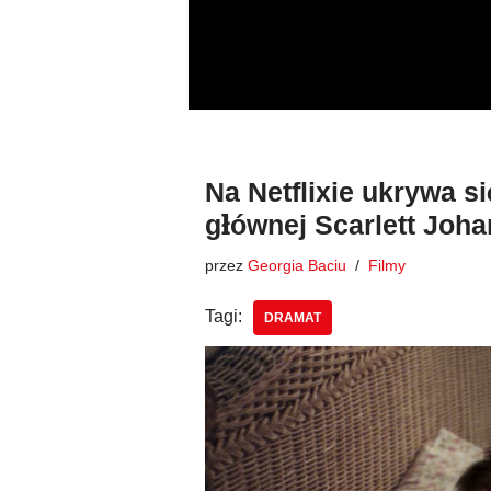
Przejdź
do
treści
Na Netflixie ukrywa si
głównej Scarlett Joh
przez
Georgia Baciu
Filmy
Tagi:
DRAMAT