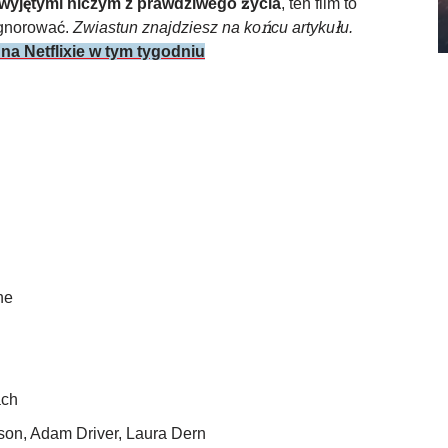
 wyjętymi niczym z prawdziwego życia
, ten film to
ignorować.
Zwiastun znajdziesz na końcu artykułu.
na Netflixie w tym tygodniu
ne
ch
son, Adam Driver, Laura Dern