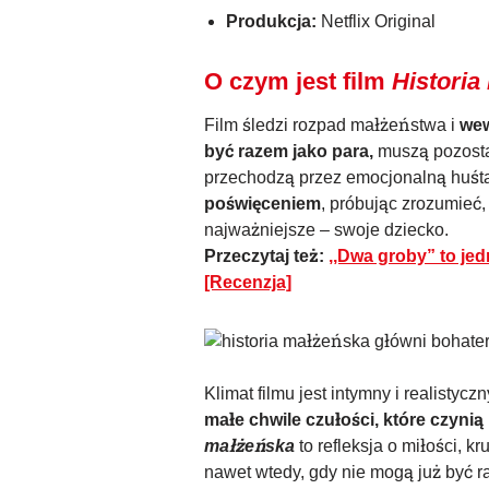
Produkcja:
Netflix Original
O czym jest film
Historia
Film śledzi rozpad małżeństwa i
wew
być razem jako para,
muszą pozostać
przechodzą przez emocjonalną huśt
poświęceniem
, próbując zrozumieć, 
najważniejsze – swoje dziecko.
Przeczytaj też:
,,Dwa groby” to jed
[Recenzja]
Klimat filmu jest intymny i realistyc
małe chwile czułości, które czynią
małżeńska
to refleksja o miłości, kr
nawet wtedy, gdy nie mogą już być r