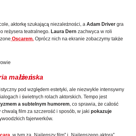
cole, aktorkę szukającą niezależności, a
Adam Driver
gra
o reżysera teatralnego.
Laura Dern
zachwyca w roli
dzone
Oscarem.
Oprócz nich na ekranie zobaczymy także
ria małżeńska
styczny pod względem estetyki, ale niezwykle intensywny
alogach i świetnych rolach aktorskich. Tempo jest
atyzmem a subtelnym humorem
, co sprawia, że całość
 chwalą film za szczerość i sposób, w jaki
pokazuje
lywoodzkich fajerwerków.
cara
, w tym za „Najlepszy film” i „Najlepszego aktora”.