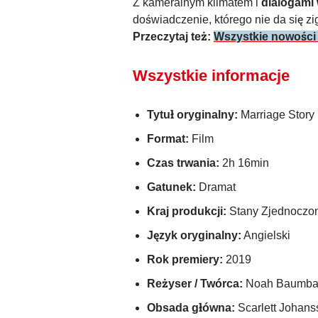
Z kameralnym klimatem i
dialogami
doświadczenie, którego nie da się z
Przeczytaj też:
Wszystkie nowości 
Wszystkie informacje
Tytuł oryginalny:
Marriage Story
Format:
Film
Czas trwania:
2h 16min
Gatunek:
Dramat
Kraj produkcji:
Stany Zjednoczo
Język oryginalny:
Angielski
Rok premiery:
2019
Reżyser / Twórca:
Noah Baumba
Obsada główna:
Scarlett Johans