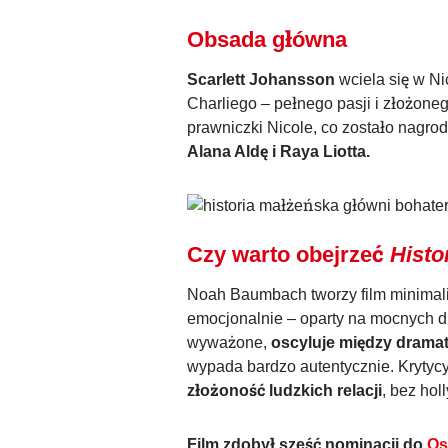
Obsada główna
Scarlett Johansson
wciela się w Ni
Charliego – pełnego pasji i złożoneg
prawniczki Nicole, co zostało nagro
Alana Aldę i Raya Liotta.
Czy warto obejrzeć
Histo
Noah Baumbach tworzy film minimali
emocjonalnie – oparty na mocnych di
wyważone,
oscyluje między dram
wypada bardzo autentycznie. Krytycy
złożoność ludzkich relacji
, bez hol
Film zdobył sześć nominacji do
Os