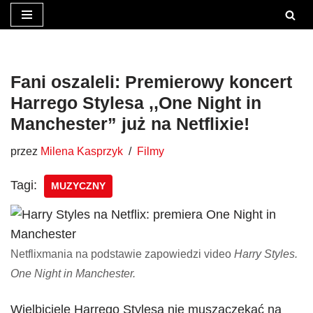
Przejdź
do
treści
Fani oszaleli: Premierowy koncert
Harrego Stylesa ,,One Night in
Manchester” już na Netflixie!
przez
Milena Kasprzyk
Filmy
Tagi:
MUZYCZNY
Netflixmania na podstawie zapowiedzi video
Harry Styles.
One Night in Manchester.
Wielbiciele Harrego Stylesa nie muszączekać na