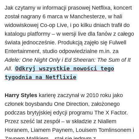
Jak czytamy w informacji prasowej Netflixa, koncert
został nagrany 6 marca w Manchesterze, w hali
widowiskowej Co-op Live, i po kilku dniach trafił do
katalogu platformy – w wersji live dla fanów z całego
świata jednocześnie. Produkcją zajęło się Fulwell
Entertainment, studio odpowiedzialne m.in. za
Adele: One Night Only i Ed Sheeran: The Sum of It
Odkryj wszystkie nowości tego
All
.
tygodnia na Netflixie
Harry Styles
karierę zaczynał w 2010 roku jako
członek boysbandu One Direction, założonego
podczas brytyjskiej edycji programu The X Factor.
Przez sześć lat zespół – w składzie z Niallem
Horanem, Liamem Paynem, Louisem Tomlinsonem i
Zaynem Malikiem – stał się jednym z