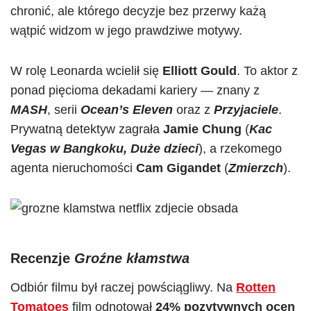
chronić, ale którego decyzje bez przerwy każą
wątpić widzom w jego prawdziwe motywy.
W rolę Leonarda wcielił się
Elliott Gould
. To aktor z
ponad pięcioma dekadami kariery — znany z
MASH
, serii
Ocean’s Eleve
n
oraz z
Przyjaciele
.
Prywatną detektyw zagrała
Jamie Chung
(
Kac
Vegas w Bangkoku, Duże dzieci
), a rzekomego
agenta nieruchomości
Cam Gigandet
(
Zmierzch
).
Recenzje
Groźne kłamstwa
Odbiór filmu był raczej powściągliwy. Na
Rotten
Tomatoes
film odnotował
24% pozytywnych ocen