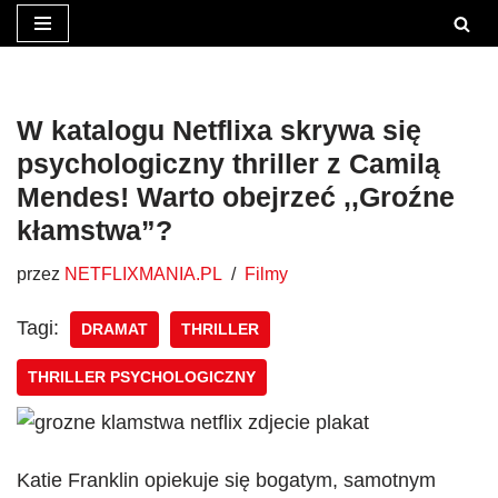
Przejdź
do
treści
W katalogu Netflixa skrywa się
psychologiczny thriller z Camilą
Mendes! Warto obejrzeć ,,Groźne
kłamstwa”?
przez
NETFLIXMANIA.PL
Filmy
Tagi:
DRAMAT
THRILLER
THRILLER PSYCHOLOGICZNY
Katie Franklin opiekuje się bogatym, samotnym