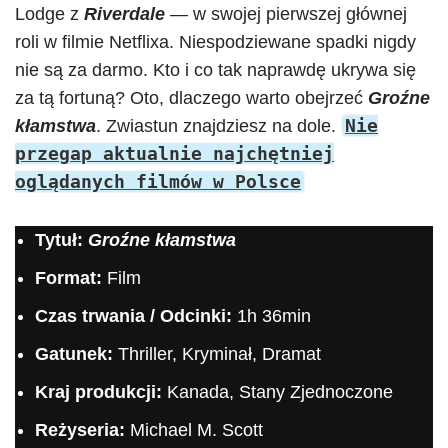
Lodge z
Riverdale
— w swojej pierwszej głównej
roli w filmie Netflixa. Niespodziewane spadki nigdy
nie są za darmo. Kto i co tak naprawdę ukrywa się
za tą fortuną? Oto, dlaczego warto obejrzeć
Groźne
Nie
kłamstwa
. Zwiastun znajdziesz na dole.
przegap aktualnie najchętniej
oglądanych filmów w Polsce
Tytuł:
Groźne kłamstwa
Format:
Film
Czas trwania / Odcinki:
1h 36min
Gatunek:
Thriller, Kryminał, Dramat
Kraj produkcji:
Kanada, Stany Zjednoczone
Reżyseria:
Michael M. Scott