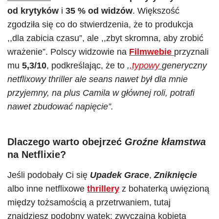
od krytyków
i
35 % od widzów
. Większość
zgodziła się co do stwierdzenia, że to produkcja
,,dla zabicia czasu”, ale ,,zbyt skromna, aby zrobić
wrażenie”. Polscy widzowie na
Filmwebie
przyznali
mu
5,3/10
, podkreślając, że to
,
,typowy
generyczny
netflixowy thriller ale seans nawet był dla mnie
przyjemny, na plus Camila w głównej roli, potrafi
nawet zbudować napięcie”.
Dlaczego warto obejrzeć
Groźne kłamstwa
na Netflixie?
Jeśli podobały Ci się
Upadek Grace
,
Zniknięcie
albo inne netflixowe
thrillery
z bohaterką uwięzioną
między tożsamością a przetrwaniem, tutaj
znajdziesz podobny wątek: zwyczajna kobieta