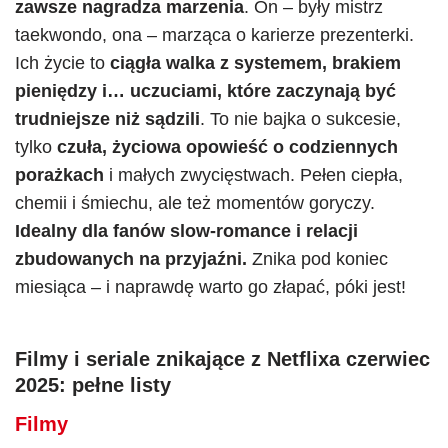
zawsze nagradza marzenia
. On – były mistrz
taekwondo, ona – marząca o karierze prezenterki.
Ich życie to
ciągła walka z systemem, brakiem
pieniędzy i… uczuciami, które zaczynają być
trudniejsze niż sądzili
. To nie bajka o sukcesie,
tylko
czuła, życiowa opowieść o codziennych
porażkach
i małych zwycięstwach. Pełen ciepła,
chemii i śmiechu, ale też momentów goryczy.
Idealny dla fanów slow-romance i relacji
zbudowanych na przyjaźni.
Znika pod koniec
miesiąca – i naprawdę warto go złapać, póki jest!
Filmy i seriale znikające z Netflixa czerwiec
2025
: pełne listy
Filmy