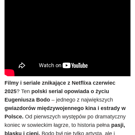
Filmy i seriale znikające z Netflixa czerwiec
2025
? Ten
polski serial opowiada o życiu
Eugeniusza Bodo
– jednego z największych
gwiazdorów międzywojennego kina i estrady w
Polsce.
Od pierwszych występów po dramatyczny
koniec w sowieckim łagrze, to historia pełna
pasji,
blasku i cieni.
Bodo był nie tylko artystą, ale i