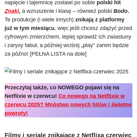
napięcie i tajemnicę zostawi po sobie
polski hit
Znaki
,
a wzruszenie i klasę – również polski
Bodo
.
Te produkcje (i wiele innych)
znikają z platformy
już w tym miesiącu
, więc jeśli chcesz zdążyć przed
cyfrowym zmierzchem, lepiej sprawdź ich zwiastuny
i zarysy fabuł, a później wciśnij „play” zanim będzie
za późno! [PEŁNA LISTA na dole]
Przeczytaj także, co NOWEGO pojawi się na
Netflixie w czerwcu!
Co nowego na Netflixie w
czerwcu 2025? Mnóstwo nowych hitów i świetne
powroty!
Filmy i seriale znikające z Netflixa czerwiec