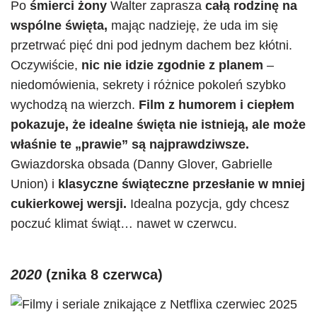
Po
śmierci żony
Walter zaprasza
całą rodzinę na
wspólne święta,
mając nadzieję, że uda im się
przetrwać pięć dni pod jednym dachem bez kłótni.
Oczywiście,
nic nie idzie zgodnie z planem
–
niedomówienia, sekrety i różnice pokoleń szybko
wychodzą na wierzch.
Film z humorem i ciepłem
pokazuje, że idealne święta nie istnieją, ale może
właśnie te „prawie” są najprawdziwsze.
Gwiazdorska obsada (Danny Glover, Gabrielle
Union) i
klasyczne świąteczne przesłanie w mniej
cukierkowej wersji.
Idealna pozycja, gdy chcesz
poczuć klimat świąt… nawet w czerwcu.
2020
(znika 8 czerwca)