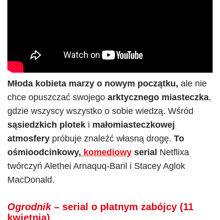
Młoda kobieta marzy o nowym początku,
ale nie
chce opuszczać swojego
arktycznego miasteczka
,
gdzie wszyscy wszystko o sobie wiedzą. Wśród
sąsiedzkich plotek
i
małomiasteczkowej
atmosfery
próbuje znaleźć własną drogę.
To
ośmioodcinkowy,
komediowy
serial
Netflixa
twórczyń Alethei Arnaquq-Baril i Stacey Aglok
MacDonald.
Ogrodnik
– serial o płatnym zabójcy (11
kwietnia)