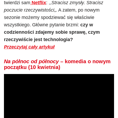
twierdzi sam
Netflix
: ,,
Stracisz zmysły. Stracisz
poczucie rzeczywistości
„. A zatem, po nowym
sezonie możemy spodziewać się właściwie
wszystkiego. Główne pytanie brzmi:
czy w
codzienności zdajemy sobie sprawę, czym
rzeczywiście jest technologia?
Przeczytaj cały artykuł
Na północ od północy
– komedia o nowym
początku (10 kwietnia)