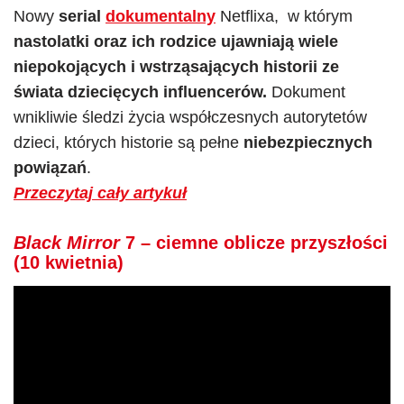
Nowy
serial
dokumentalny
Netflixa,
w którym
nastolatki oraz ich rodzice ujawniają wiele
niepokojących i wstrząsających historii ze
świata dziecięcych influencerów.
Dokument
wnikliwie śledzi życia współczesnych autorytetów
dzieci, których historie są pełne
niebezpiecznych
powiązań
.
Przeczytaj cały artykuł
Black Mirror
7
– ciemne oblicze przyszłości
(10 kwietnia)