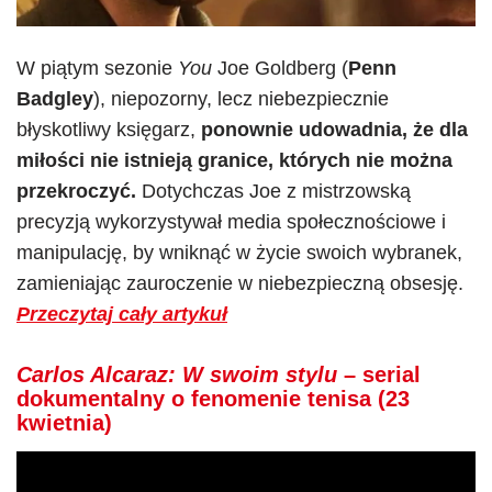
W piątym sezonie
You
Joe Goldberg (
Penn
Badgley
), niepozorny, lecz niebezpiecznie
błyskotliwy księgarz,
ponownie udowadnia, że dla
miłości nie istnieją granice, których nie można
przekroczyć.
Dotychczas Joe z mistrzowską
precyzją wykorzystywał media społecznościowe i
manipulację, by wniknąć w życie swoich wybranek,
zamieniając zauroczenie w niebezpieczną obsesję.
Przeczytaj cały artykuł
Carlos Alcaraz: W swoim stylu
– serial
dokumentalny o fenomenie tenisa (23
kwietnia)