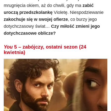
mrugnięcia okiem, aż do chwili, gdy ma
zabić
uroczą przedszkolankę
Violetę. Niespodziewanie
zakochuje się w swojej ofierze
, co burzy jego
dotychczasowy świat…
Czy miłość zmieni jego
dotychczasowe oblicze?
You
5 – zabójczy, ostatni sezon (24
kwietnia)