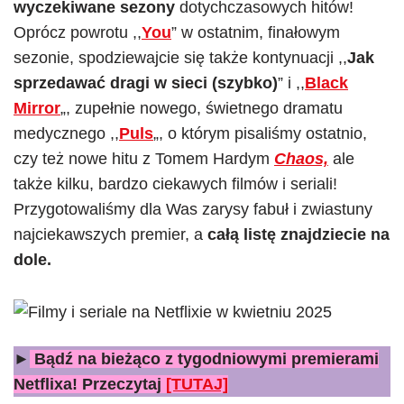
wyczekiwane sezony
dotychczasowych hitów!
Oprócz powrotu ,,
You
” w ostatnim, finałowym
sezonie, spodziewajcie się także kontynuacji ,,
Jak
sprzedawać dragi w sieci (szybko)
” i ,,
Black
Mirror
„, zupełnie nowego, świetnego dramatu
medycznego ,,
Puls
„, o którym pisaliśmy ostatnio,
czy też nowe hitu z Tomem Hardym
Chaos,
ale
także kilku, bardzo ciekawych filmów i seriali!
Przygotowaliśmy dla Was zarysy fabuł i zwiastuny
najciekawszych premier, a
całą listę znajdziecie na
dole.
►
Bądź na bieżąco z tygodniowymi premierami
Netflixa! Przeczytaj
[TUTAJ]