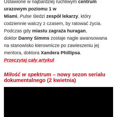
Ustawione w najbardziej ruchliwym
centrum
urazowym poziomu 1 w
Miami
,
Pulse
śledzi
zespół lekarzy
, który
codziennie walczy z czasem, by ratować życia.
Podczas gdy
miastu zagraża
huragan
,
doktor
Danny Simms
zostaje nagle awansowana
na stanowisko kierownicze po zawieszeniu jej
mentora, doktora
Xandera Phillipsa
.
Przeczytaj cały artykuł
Miłość w spektrum
– nowy sezon serialu
dokumentalnego (2 kwietnia)