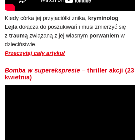
Kiedy córka jej przyjaciółki znika,
kryminolog
Lejla
dołącza do poszukiwań i musi zmierzyć się
z
traumą
związaną z jej własnym
porwaniem
w
dzieciństwie.
Przeczytaj cały artykuł
Bomba w superekspresie
– thriller akcji (23
kwietnia)