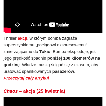
Thriller
akcji
, w którym bomba zagraża
superszybkiemu „pociągowi ekspresowemu”
zmierzającemu do
Tokio
. Bomba eksploduje, jeśli
jego prędkość spadnie
poniżej 100 kilometrów na
godzinę
. Władze muszą ścigać się z czasem, aby
uratować spanikowanych
pasażerów
.
Przeczytaj cały artykuł
Chaos
– akcja (25 kwietnia)