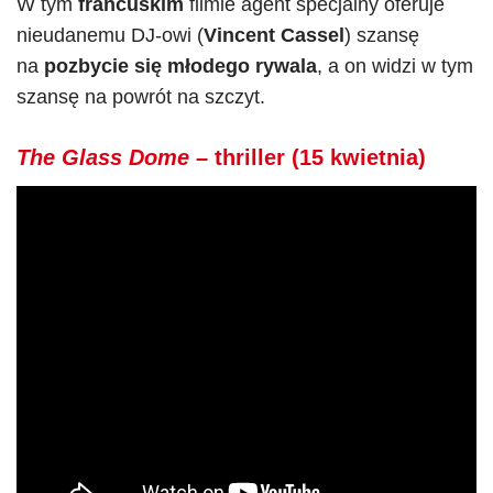
W tym
francuskim
filmie agent specjalny oferuje
nieudanemu DJ-owi (
Vincent Cassel
) szansę
na
pozbycie się młodego rywala
, a on widzi w tym
szansę na powrót na szczyt.
The Glass Dome
– thriller (15 kwietnia)