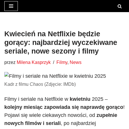
Przejdź
do
treści
Kwiecień na Netflixie będzie
gorący: najbardziej wyczekiwane
seriale, nowe sezony i filmy
przez
Milena Kasprzyk
Filmy
,
News
Kadr z filmu
Chaos
(Zdjęcie: IMDb)
Filmy i seriale na Netflixie w
kwietniu
2025 –
kolejny miesiąc zapowiada się naprawdę gorąco
!
Pojawi się wiele ciekawych nowości, od
zupełnie
nowych filmów i seriali
, po najbardziej