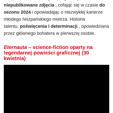
niepublikowane zdjęcia
, cofając się w czasie
do
sezonu 2024
i opowiadając o niezwykłej karierze
młodego hiszpańskiego mistrza. Historia
talentu,
poświęcenia i determinacji
, opowiedziana
przez głównego bohatera w pierwszej osobie.
Eternauta
– science-fiction oparty na
legendarnej powieści graficznej (30
kwietnia)