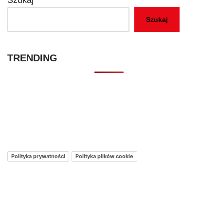
Szukaj
Szukaj
TRENDING
Kontakt – Netflixmania Polska
Netflix Świat
O nas – Netflixmania Polska
Polityka prywatności
Polityka plików cookie