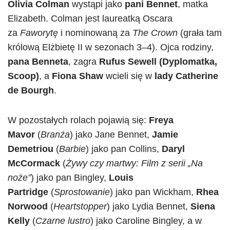
Olivia Colman
wystąpi jako
pani Bennet
, matka
Elizabeth. Colman jest laureatką Oscara
za
Faworytę
i nominowaną za
The Crown
(grała tam
królową Elżbietę II w sezonach 3–4). Ojca rodziny,
pana Benneta
, zagra
Rufus Sewell (Dyplomatka,
Scoop)
, a
Fiona Shaw
wcieli się w
lady Catherine
de Bourgh
.
W pozostałych rolach pojawią się:
Freya
Mavor
(
Branża
) jako Jane Bennet,
Jamie
Demetriou
(
Barbie
) jako pan Collins,
Daryl
McCormack
(
Żywy czy martwy: Film z serii „Na
noże”
) jako pan Bingley,
Louis
Partridge
(
Sprostowanie
) jako pan Wickham,
Rhea
Norwood
(
Heartstopper
) jako Lydia Bennet,
Siena
Kelly
(
Czarne lustro
) jako Caroline Bingley, a w