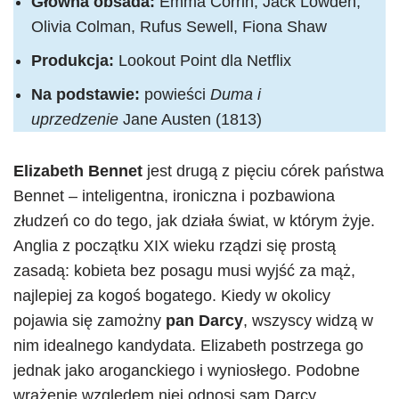
Główna obsada:
Emma Corrin, Jack Lowden,
Olivia Colman, Rufus Sewell, Fiona Shaw
Produkcja:
Lookout Point dla Netflix
Na podstawie:
powieści
Duma i
uprzedzenie
Jane Austen (1813)
Elizabeth Bennet
jest drugą z pięciu córek państwa
Bennet – inteligentna, ironiczna i pozbawiona
złudzeń co do tego, jak działa świat, w którym żyje.
Anglia z początku XIX wieku rządzi się prostą
zasadą: kobieta bez posagu musi wyjść za mąż,
najlepiej za kogoś bogatego. Kiedy w okolicy
pojawia się zamożny
pan Darcy
, wszyscy widzą w
nim idealnego kandydata. Elizabeth postrzega go
jednak jako aroganckiego i wyniosłego. Podobne
wrażenie względem niej odnosi sam Darcy.