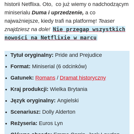
historii Netflixa. Oto, co już wiemy o nadchodzącym
miniserialu
Duma i uprzedzenie,
a co
najważniejsze, kiedy trafi na platformę!
Teaser
Nie przegap wszystkich
znajdziesz na dole!
nowości na Netflixie w marcu
Tytuł oryginalny:
Pride and Prejudice
Format:
Miniserial (6 odcinków)
Gatunek:
Romans
/
Dramat historyczny
Kraj produkcji:
Wielka Brytania
Język oryginalny:
Angielski
Scenariusz:
Dolly Alderton
Reżyseria:
Euros Lyn