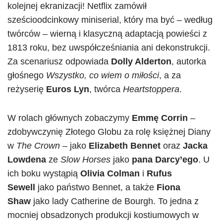
kolejnej ekranizacji! Netflix zamówił
sześcioodcinkowy miniserial, który ma być – według
twórców – wierną i klasyczną adaptacją powieści z
1813 roku, bez uwspółcześniania ani dekonstrukcji.
Za scenariusz odpowiada
Dolly Alderton
, autorka
głośnego
Wszystko, co wiem o miłości
, a za
reżyserię
Euros Lyn
, twórca
Heartstoppera
.
W rolach głównych zobaczymy
Emmę Corrin
–
zdobywczynię Złotego Globu za rolę księżnej Diany
w
The Crown
– jako
Elizabeth Bennet
oraz
Jacka
Lowdena
ze
Slow Horses
jako
pana Darcy’ego
. U
ich boku wystąpią
Olivia Colman
i
Rufus
Sewell
jako państwo Bennet, a także
Fiona
Shaw
jako lady Catherine de Bourgh. To jedna z
mocniej obsadzonych produkcji kostiumowych w