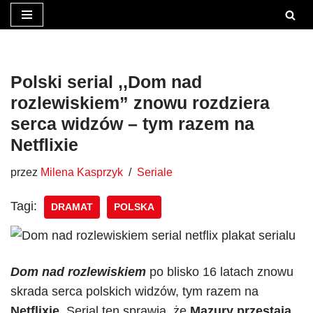
Przejdź
do
treści
Polski serial ,,Dom nad
rozlewiskiem” znowu rozdziera
serca widzów – tym razem na
Netflixie
przez
Milena Kasprzyk
Seriale
Tagi:
DRAMAT
POLSKA
Dom nad rozlewiskiem
po blisko 16 latach znowu
skrada serca polskich widzów, tym razem na
Netflixie.
Serial ten sprawia, że
Mazury przestają