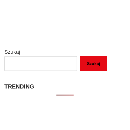
Szukaj
Szukaj
TRENDING
Kontakt – Netflixmania Polska
Netflix Świat