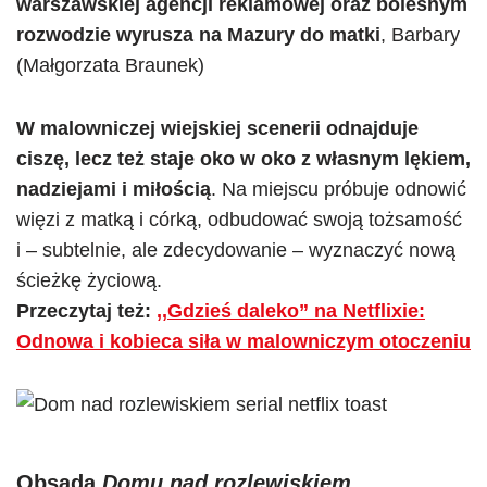
warszawskiej agencji reklamowej oraz bolesnym
rozwodzie wyrusza na Mazury do matki
, Barbary
(Małgorzata Braunek)
W malowniczej wiejskiej scenerii odnajduje
ciszę, lecz też staje oko w oko z własnym lękiem,
nadziejami i miłością
. Na miejscu próbuje odnowić
więzi z matką i córką, odbudować swoją tożsamość
i – subtelnie, ale zdecydowanie – wyznaczyć nową
ścieżkę życiową.
Przeczytaj też:
,,Gdzieś daleko” na Netflixie:
Odnowa i kobieca siła w malowniczym otoczeniu
Obsada
Domu nad rozlewiskiem