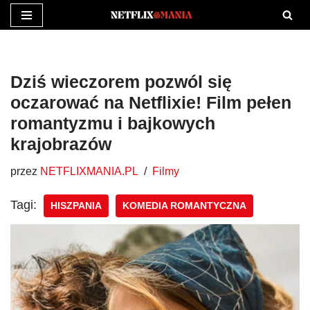
Przejdź
do
treści
Dziś wieczorem pozwól się
oczarować na Netflixie! Film pełen
romantyzmu i bajkowych
krajobrazów
przez
NETFLIXMANIA.PL
Filmy
Tagi:
HISZPANIA
KOMEDIA ROMANTYCZNA