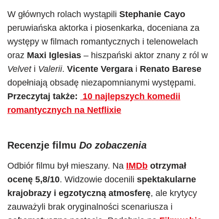
W głównych rolach wystąpili
Stephanie Cayo
peruwiańska aktorka i piosenkarka, doceniana za
występy w filmach romantycznych i telenowelach
oraz
Maxi Iglesias
– hiszpański aktor znany z ról w
Velvet
i
Valerii
.
Vicente Vergara
i
Renato Barese
dopełniają obsadę niezapomnianymi występami.
Przeczytaj także:
10 najlepszych komedii
romantycznych na Netflixie
Recenzje filmu
Do zobaczenia
Odbiór filmu był mieszany. Na
IMDb
otrzymał
ocenę 5,8/10
. Widzowie docenili
spektakularne
krajobrazy i egzotyczną atmosferę
, ale krytycy
zauważyli brak oryginalności scenariusza i