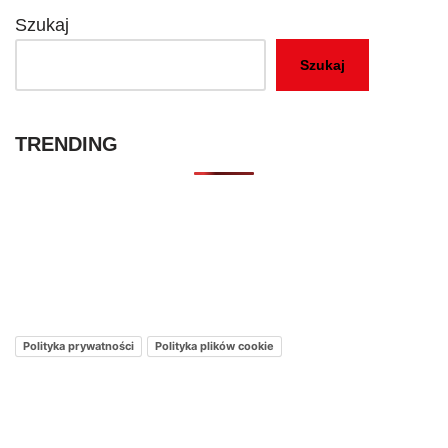
Szukaj
Szukaj
TRENDING
Kontakt – Netflixmania Polska
Netflix Świat
O nas – Netflixmania Polska
Polityka prywatności
Polityka plików cookie