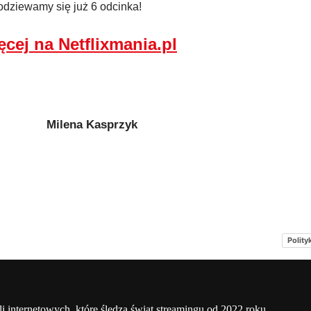
odziewamy się już 6 odcinka!
ęcej na Netflixmania.pl
Milena Kasprzyk
Polity
a
Netflix Świat
O nas – Netflixmania Polska
li internetowych, które śledzą świat streamingu od 2022 roku.