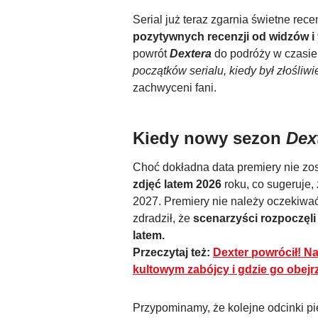
Serial już teraz zgarnia świetne rec
pozytywnych recenzji od widzów i
powrót
Dextera
do podróży w czasie
początków serialu, kiedy był złośliw
zachwyceni fani.
Kiedy nowy sezon
Dex
Choć dokładna data premiery nie zo
zdjęć latem 2026
roku, co sugeruje,
2027. Premiery nie należy oczekiwa
zdradził, że
scenarzyści rozpoczęli 
latem.
Przeczytaj też:
Dexter powrócił! N
kultowym zabójcy i gdzie go obejr
Przypominamy, że kolejne odcinki p