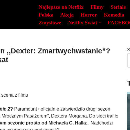
Najlepsze na Netflix
Filmy
Seriale
Polska
Akcja
Horror
Komedia
Zmysłowe
Netflix Świat
FACEBO
on ,,Dexter: Zmartwychwstanie”?
S
kat
nie 2
?
Paramount+ oficjalnie zatwierdziło drugi sezon
 ,,Mrocznym Pasażerem”, Dextera Morgana. Do sieci trafiło
ym sezonie prosto od Michaela C. Halla
: ,,Nadchodzi
zego możemy się spodziewać?