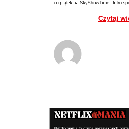
co piątek na SkyShowTime! Jutro sp
Czytaj wi
Kontakt – Netflixmania Polsk
Netflixmania to grupa niezależnych porta