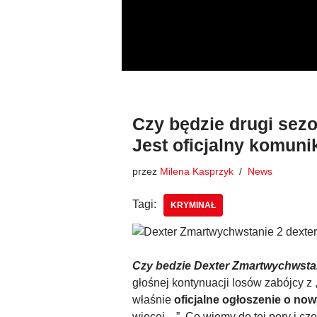
Przejdź
do
treści
Czy będzie drugi sez
Jest oficjalny komuni
przez
Milena Kasprzyk
News
Tagi:
KRYMINAŁ
Czy bedzie Dexter Zmartwychwsta
głośnej kontynuacji losów zabójcy z
właśnie
oficjalne ogłoszenie o now
więcej…”. Co wiemy do tej pory i c