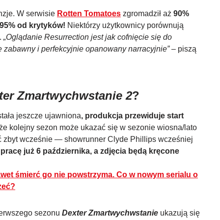
enzje. W serwisie
Rotten Tomatoes
zgromadził aż
90%
 95% od krytyków!
Niektórzy użytkownicy porównują
.
„Oglądanie Resurrection jest jak cofnięcie się do
ie zabawny i perfekcyjnie opanowany narracyjnie”
– piszą
ter Zmartwychwstanie 2
?
stała jeszcze ujawniona
, produkcja przewiduje start
 że kolejny sezon może ukazać się w sezonie wiosna/lato
ć zbyt wcześnie — showrunner Clyde Phillips wcześniej
pracę już 6 października, a zdjęcia będą kręcone
awet śmierć go nie powstrzyma. Co w nowym serialu o
zeć?
ierwszego sezonu
Dexter Zmartwychwstanie
ukazują się