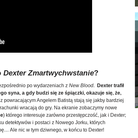
o
Dexter Zmartwychwstanie
?
ezpośrednio po wydarzeniach z
New Blood
.
Dexter trafił
o syna, a gdy budzi się ze śpiączki, okazuje się, że,
z powracającym Angelem Batistą stają się jakby bardziej
 rachunki wracają do gry. Na ekranie zobaczymy nowe
ge
) którego interesuje zarówno przestępczość, jak i Dexter;
ilku detektywów i postaci z Nowego Jorku, których
bę… Ale nic w tym dziwnego, w końcu to Dexter!