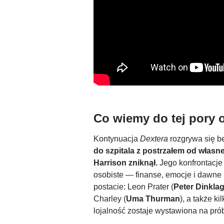
Co wiemy do tej pory 
Kontynuacja
Dextera
rozgrywa się b
do szpitala z postrzałem od własneg
Harrison zniknął.
Jego konfrontacje 
osobiste — finanse, emocje i dawne
postacie: Leon Prater (
Peter Dinkla
Charley (
Uma Thurman
), a także k
lojalność zostaje wystawiona na pró