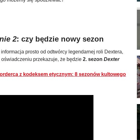
nie 2
: czy będzie nowy sezon
formacja prosto od odtwórcy legendarnej roli Dextera,
ym oświadczeniu przekazuje, że będzie
2. sezon
Dexter
 morderca z kodeksem etycznym: 8 sezonów kultowego