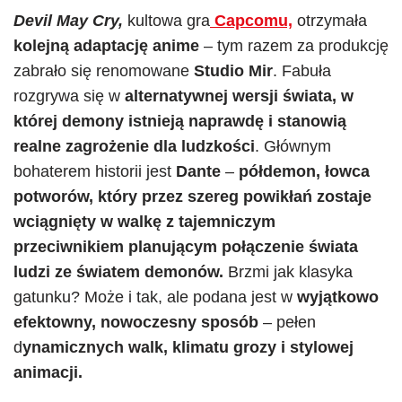
Devil May Cry,
kultowa gra
Capcomu,
otrzymała
kolejną adaptację anime
– tym razem za produkcję
zabrało się renomowane
Studio Mir
. Fabuła
rozgrywa się w
alternatywnej wersji świata, w
której demony istnieją naprawdę i stanowią
realne zagrożenie dla ludzkości
. Głównym
bohaterem historii jest
Dante
–
półdemon, łowca
potworów, który przez szereg powikłań zostaje
wciągnięty w walkę z tajemniczym
przeciwnikiem planującym połączenie świata
ludzi ze światem demonów.
Brzmi jak klasyka
gatunku? Może i tak, ale podana jest w
wyjątkowo
efektowny, nowoczesny sposób
– pełen
d
ynamicznych walk, klimatu grozy i stylowej
animacji.