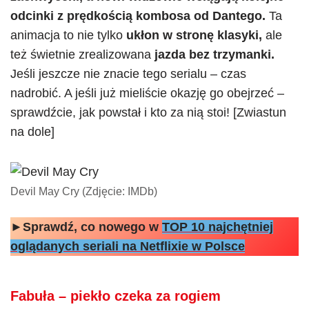
odcinki z prędkością kombosa od Dantego.
Ta
animacja to nie tylko
ukłon w stronę klasyki,
ale
też świetnie zrealizowana
jazda bez trzymanki.
Jeśli jeszcze nie znacie tego serialu – czas
nadrobić. A jeśli już mieliście okazję go obejrzeć –
sprawdźcie, jak powstał i kto za nią stoi! [Zwiastun
na dole]
Devil May Cry (Zdjęcie: IMDb)
►Sprawdź, co nowego w
TOP 10 najchętniej
oglądanych seriali na Netflixie w Polsce
Fabuła – piekło czeka za rogiem