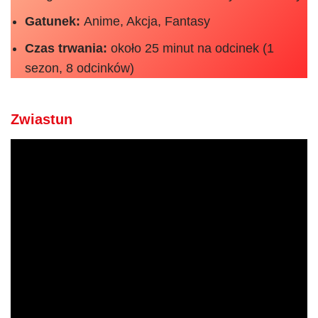
Gatunek:
Anime, Akcja, Fantasy
Czas trwania:
około 25 minut na odcinek (1
sezon, 8 odcinków)
Zwiastun