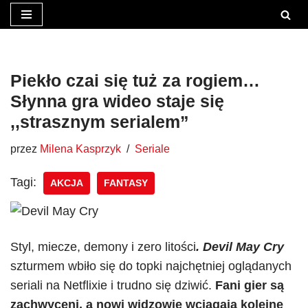
Przejdź
do
treści
Piekło czai się tuż za rogiem…
Słynna gra wideo staje się
,,strasznym serialem”
przez
Milena Kasprzyk
Seriale
Tagi:
AKCJA
FANTASY
Styl, miecze, demony i zero litości
. Devil May Cry
szturmem wbiło się do topki najchętniej oglądanych
seriali na Netflixie i trudno się dziwić.
Fani gier są
zachwyceni, a nowi widzowie wciągają kolejne