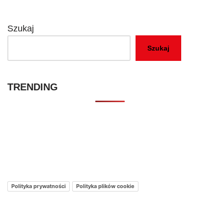
Szukaj
Szukaj
TRENDING
Kontakt – Netflixmania Polska
Netflix Świat
O nas – Netflixmania Polska
Polityka prywatności
Polityka plików cookie