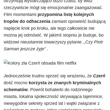
otrzymują wystarczająco dużo czasu, by
widz
rzeczywiście mógł się emocjonalnie zaangażować.
Film momentami
przypomina listę kolejnych
tropów do odhaczenia
zamiast opowieść budującą
napięcie krok po kroku, ale tego całkowicie nie
można jej odmówić. W jakimś stopniu je buduje, bo
widzowi nieustannie towarzyszy pytanie
,,Czy Piotr
Sarman jeszcze żyje”
.
Jednocześnie trudno oprzeć się wrażeniu, że
Czerń
dość mocno
korzysta ze znanych kryminalnych
schematów
. Powrót bohaterki do rodzinnego
miasta, lokalna społeczność skrywająca tajemnice,
niewygodne sekrety sprzed lat i wątki związane z