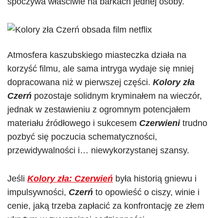
spoczywa właściwie na barkach jednej osoby.
Atmosfera kaszubskiego miasteczka działa na
korzyść filmu, ale sama intryga wydaje się mniej
dopracowana niż w pierwszej części.
Kolory zła
Czerń
pozostaje solidnym kryminałem na wieczór,
jednak w zestawieniu z ogromnym potencjałem
materiału źródłowego i sukcesem
Czerwieni
trudno
pozbyć się poczucia schematyczności,
przewidywalności i… niewykorzystanej szansy.
Jeśli
Kolory zła: Czerwień
była historią gniewu i
impulsywności,
Czerń
to opowieść o ciszy, winie i
cenie, jaką trzeba zapłacić za konfrontację ze złem