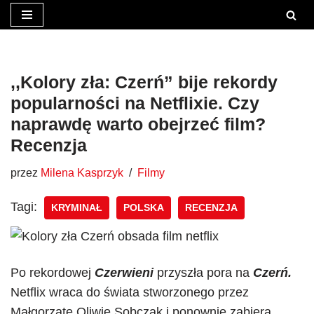
Przejdź
do
treści
,,Kolory zła: Czerń” bije rekordy
popularności na Netflixie. Czy
naprawdę warto obejrzeć film?
Recenzja
przez
Milena Kasprzyk
Filmy
Tagi:
KRYMINAŁ
POLSKA
RECENZJA
Po rekordowej
Czerwieni
przyszła pora na
Czerń.
Netflix wraca do świata stworzonego przez
Małgorzatę Oliwię Sobczak i ponownie zabiera