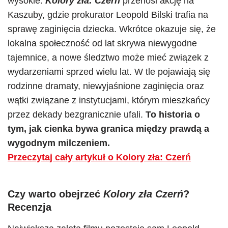
wysokie.
Kolory zła: Czerń
przenosi akcję na
Kaszuby, gdzie prokurator Leopold Bilski trafia na
sprawę zaginięcia dziecka. Wkrótce okazuje się, że
lokalna społeczność od lat skrywa niewygodne
tajemnice, a nowe śledztwo może mieć związek z
wydarzeniami sprzed wielu lat. W tle pojawiają się
rodzinne dramaty, niewyjaśnione zaginięcia oraz
wątki związane z instytucjami, którym mieszkańcy
przez dekady bezgranicznie ufali.
To historia o
tym, jak cienka bywa granica między prawdą a
wygodnym milczeniem.
Przeczytaj cały artykuł o Kolory zła: Czerń
Czy warto obejrzeć
Kolory zła Czerń
?
Recenzja