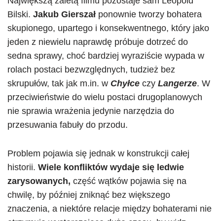
Największą zaletą filmu pozostaje sam Leopold
Bilski.
Jakub Gierszał
ponownie tworzy bohatera
skupionego, upartego i konsekwentnego, który jako
jeden z niewielu naprawdę próbuje dotrzeć do
sedna sprawy, choć bardziej wyraziście wypada w
rolach postaci bezwzględnych, tudzież bez
skrupułów, tak jak m.in. w
Chyłce
czy
Langerze
. W
przeciwieństwie do wielu postaci drugoplanowych
nie sprawia wrażenia jedynie narzędzia do
przesuwania fabuły do przodu.
Problem pojawia się jednak w konstrukcji całej
historii.
Wiele konfliktów wydaje się ledwie
zarysowanych,
część wątków pojawia się na
chwilę, by później zniknąć bez większego
znaczenia, a niektóre relacje między bohaterami nie