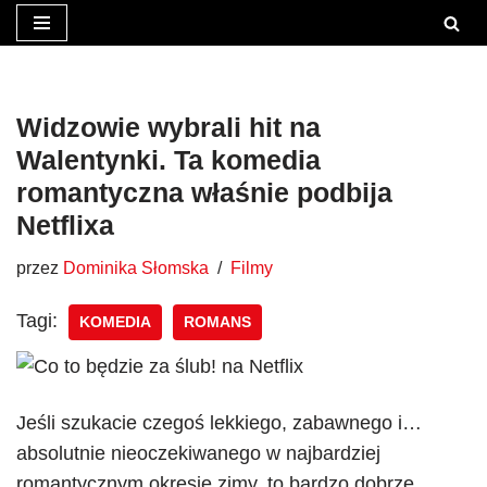
Przejdź
do
treści
Widzowie wybrali hit na
Walentynki. Ta komedia
romantyczna właśnie podbija
Netflixa
przez
Dominika Słomska
Filmy
Tagi:
KOMEDIA
ROMANS
Jeśli szukacie czegoś lekkiego, zabawnego i…
absolutnie nieoczekiwanego w najbardziej
romantycznym okresie zimy, to bardzo dobrze