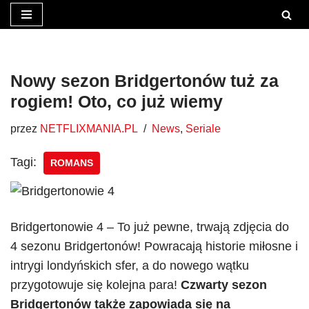
Przejdź
do
treści
Nowy sezon Bridgertonów tuż za
rogiem! Oto, co już wiemy
przez
NETFLIXMANIA.PL
News
,
Seriale
Tagi:
ROMANS
Bridgertonowie 4 – To już pewne, trwają zdjęcia do
4 sezonu Bridgertonów! Powracają historie miłosne i
intrygi londyńskich sfer, a do nowego wątku
przygotowuje się kolejna para!
Czwarty sezon
Bridgertonów także zapowiada się na