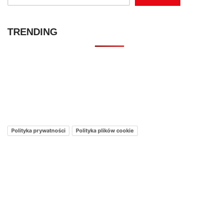
TRENDING
Kontakt – Netflixmania Polska
Netflix Świat
O nas – Netflixmania Polska
Polityka prywatności
Polityka plików cookie