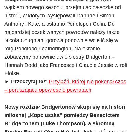
wątkiem nowego sezonu, przejmując pałeczkę od
historii, w których występowali Daphne i Simon,
Anthony i Kate, a ostatnio Penelope i Colin. Do
najbardziej oczekiwanych powrotów należy także
Nicola Coughlan, gotowa ponownie wcielić się w
rolę Penelope Featherington. Na ekranie
zobaczymy ponownie dwie siostry Bridgerton –
Hannah Dodd jako Francescę i Claudię Jessie w roli
Eloise.
►
Przeczytaj też
:
Przyjaźń, której nie pokonał czas
– poruszająca opowieść o powrotach
Nowy rozdział Bridgertonów skupi się na historii
miłosnej „Kopciuszka” pomiędzy Benedictem
Bridgertonem (Luke Thompson), a skromną
Sophie Beckett (Yerin Ha),
bohaterką, która pojawi