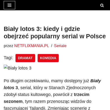
Przejdź
do
treści
Biały lotos 3: kiedy i gdzie
obejrzeć popularny serial w Polsce
przez
NETFLIXMANIA.PL
Seriale
Tagi:
DRAMAT
KOMEDIA
Po długim oczekiwaniu, mamy dostępny już
Biały
lotos
3
, serial, który w Stanach Zjednoczonych
zdobył status kultowego, powrócił z
trzecim
sezonem
, tym razem przenosząc widzów do
fascynującej Tajlandii. Zmieniając scenerię z