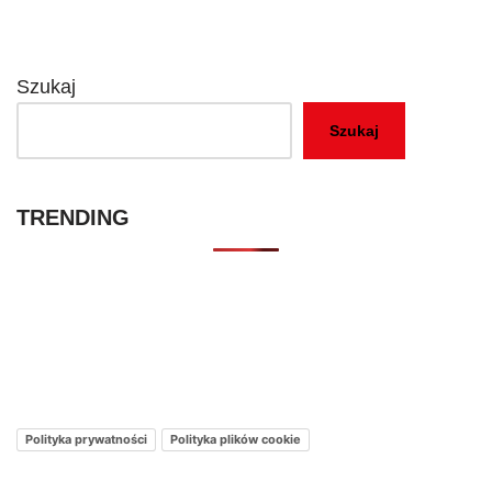
Szukaj
Szukaj
TRENDING
Kontakt – Netflixmania Polska
Netflix Świat
O nas – Netflixmania Polska
Polityka prywatności
Polityka plików cookie