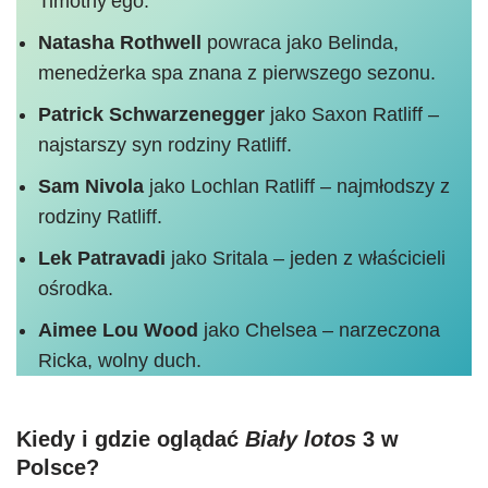
Timothy’ego.
Natasha Rothwell
powraca jako Belinda,
menedżerka spa znana z pierwszego sezonu.
Patrick Schwarzenegger
jako Saxon Ratliff –
najstarszy syn rodziny Ratliff.
Sam Nivola
jako Lochlan Ratliff – najmłodszy z
rodziny Ratliff.
Lek Patravadi
jako Sritala – jeden z właścicieli
ośrodka.
Aimee Lou Wood
jako Chelsea – narzeczona
Ricka, wolny duch.
Kiedy i gdzie oglądać
Biały lotos
3 w
Polsce?