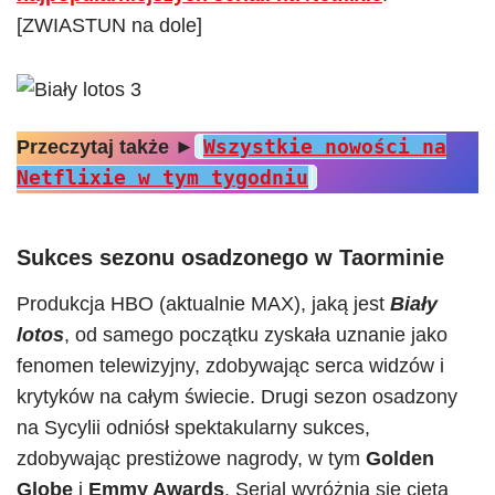
[ZWIASTUN na dole]
Wszystkie nowości na
Przeczytaj także
►
Netflixie w tym tygodniu
Sukces sezonu osadzonego w Taorminie
Produkcja HBO (aktualnie MAX), jaką jest
Biały
lotos
, od samego początku zyskała uznanie jako
fenomen telewizyjny, zdobywając serca widzów i
krytyków na całym świecie. Drugi sezon osadzony
na Sycylii odniósł spektakularny sukces,
zdobywając prestiżowe nagrody, w tym
Golden
Globe
i
Emmy Awards
. Serial wyróżnia się ciętą