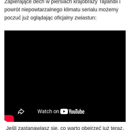
Zapierające dech w piersiach krajobrazy Tajlandii i
powrót niepowtarzalnego klimatu serialu możemy
poczuć już oglądając oficjalny zwiastun:
Jeśli zastanawiasz się, co warto obejrzeć już teraz,