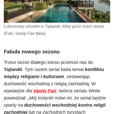
Luksusowy ośrodek w Tajlandii, który gości trzeci sezon
(Foto: Vanity Fair Italia)
Fabuła nowego sezonu
Trzeci sezon
Białego loto
su
przenosi nas do
Tajlandii
. Tym razem serial bada temat
konfliktu
między religiami i kulturami
, zestawiając
duchowość wschodnią z religią zachodnią. W
wywiadzie dla
Vanity Fair
, twórca serialu White
powiedział:
„Mój instynkt mówi mi, że serial będzie
oparty na
duchowości wschodniej kontra religii
zachodniej
lub na zachodnich turystach