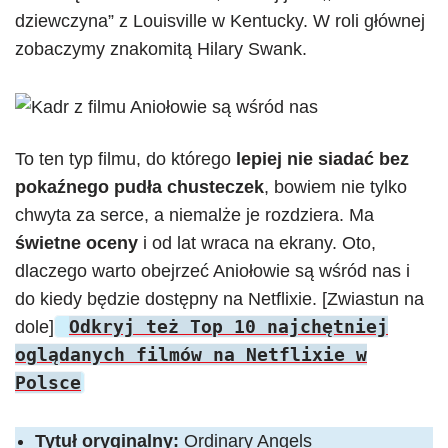
dziewczyna” z Louisville w Kentucky. W roli głównej
zobaczymy znakomitą Hilary Swank.
To ten typ filmu, do którego
lepiej nie siadać bez
pokaźnego pudła chusteczek
, bowiem nie tylko
chwyta za serce, a niemalże je rozdziera. Ma
świetne oceny
i od lat wraca na ekrany. Oto,
dlaczego warto obejrzeć Aniołowie są wśród nas i
do kiedy będzie dostępny na Netflixie. [Zwiastun na
Odkryj też Top 10 najchętniej
dole]
oglądanych filmów na Netflixie w
Polsce
Tytuł oryginalny:
Ordinary Angels