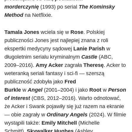
morderczynię
(1993) po serial
The Kominsky
Method
na Netflixie.
Tamala Jones
wciela się w
Rose
. Polskiej
publiczności Jones jest najlepiej znana z roli
ekspertki medycyny sądowej
Lanie Parish
w
długoletnim serialu kryminalnym
Castle
(ABC,
2009–2016).
Amy Acker
zagrała
Theresę
. Acker to
weteranką seriali fantasy i sci-fi — szerszą
publiczność zdobyła jako
Fred
Burkle
w
Angel
(2001–2004) i jako
Root
w
Person
of Interest
(CBS, 2012–2016). Warto odnotować,
że Acker i Swank pojawiły się już razem na ekranie
— obie zagrały w
Ordinary Angels
(2024). W filmie
wystąpili także:
Emily Mitchell
(Michelle
Schmitt),
Skywalker Hughes
(Ashley