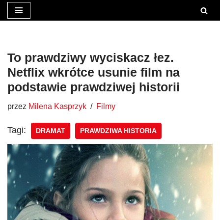
Przejdź
do
treści
To prawdziwy wyciskacz łez.
Netflix wkrótce usunie film na
podstawie prawdziwej historii
przez
Milena Kasprzyk
Filmy
Tagi:
DRAMAT
PRAWDZIWA HISTORIA