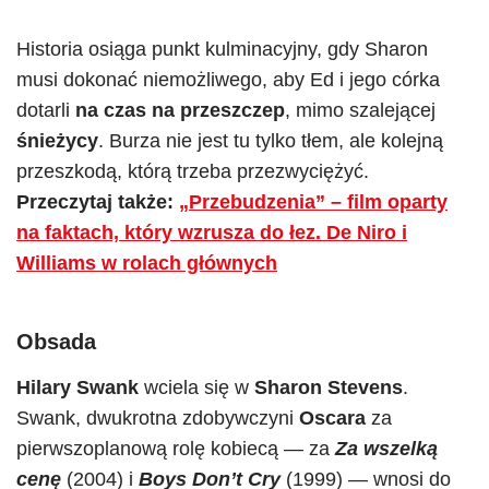
Historia osiąga punkt kulminacyjny, gdy Sharon
musi dokonać niemożliwego, aby Ed i jego córka
dotarli
na czas na przeszczep
, mimo szalejącej
śnieżycy
. Burza nie jest tu tylko tłem, ale kolejną
przeszkodą, którą trzeba przezwyciężyć.
Przeczytaj także:
„Przebudzenia” – film oparty
na faktach, który wzrusza do łez. De Niro i
Williams w rolach głównych
Obsada
Hilary Swank
wciela się w
Sharon Stevens
.
Swank, dwukrotna zdobywczyni
Oscara
za
pierwszoplanową rolę kobiecą — za
Za wszelką
cenę
(2004) i
Boys Don’t Cry
(1999) — wnosi do