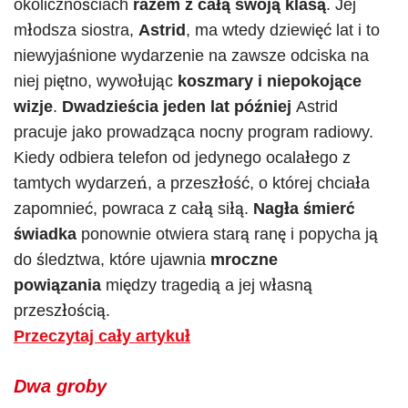
okolicznościach
razem z całą swoją klasą
. Jej
młodsza siostra,
Astrid
, ma wtedy dziewięć lat i to
niewyjaśnione wydarzenie na zawsze odciska na
niej piętno, wywołując
koszmary i niepokojące
wizje
.
Dwadzieścia jeden lat później
Astrid
pracuje jako prowadząca nocny program radiowy.
Kiedy odbiera telefon od jedynego ocalałego z
tamtych wydarzeń, a przeszłość, o której chciała
zapomnieć, powraca z całą siłą.
Nagła śmierć
świadka
ponownie otwiera starą ranę i popycha ją
do śledztwa, które ujawnia
mroczne
powiązania
między tragedią a jej własną
przeszłością.
Przeczytaj cały artykuł
Dwa groby