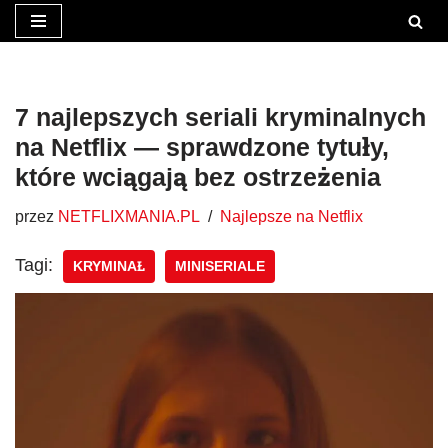
Przejdź
do
treści
7 najlepszych seriali kryminalnych
na Netflix — sprawdzone tytuły,
które wciągają bez ostrzeżenia
przez
NETFLIXMANIA.PL
Najlepsze na Netflix
Tagi:
KRYMINAŁ
MINISERIALE