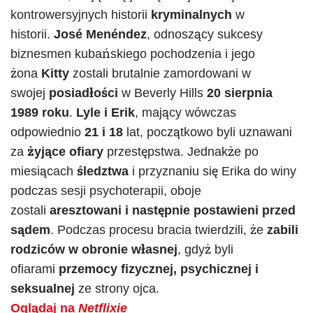
kontrowersyjnych historii
kryminalnych
w
historii.
José Menéndez
, odnoszący sukcesy
biznesmen kubańskiego pochodzenia i jego
żona
Kitty
zostali brutalnie zamordowani w
swojej
posiadłości
w Beverly Hills
20 sierpnia
1989 roku
.
Lyle i Erik
, mający wówczas
odpowiednio
21 i 18
lat, początkowo byli uznawani
za
żyjące ofiary
przestępstwa. Jednakże po
miesiącach
śledztwa
i przyznaniu się Erika do winy
podczas sesji psychoterapii, oboje
zostali
aresztowani i następnie postawieni przed
sądem
. Podczas procesu bracia twierdzili, że
zabili
rodziców w obronie własnej
, gdyż byli
ofiarami
przemocy fizycznej, psychicznej i
seksualnej
ze strony ojca.
Oglądaj na
Netflixie