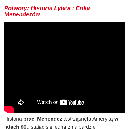
Potwory: Historia Lyle’a i Erika
Menendezów
Historia
braci Menéndez
wstrząsnęła Ameryką
w
latach 90.
, stając się jedną z najbardziej