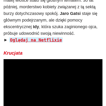
małej wiosce stało się głośnym tematem. 30 lat
później, morderstwo kobiety związanej z tą sektą
burzy dotychczasowy spokój.
Jaro Gatsi
staje się
głównym podejrzanym, ale dzięki pomocy
ekscentrycznej
Idy
, która szuka zaginionego ojca,
próbuje udowodnić swoją niewinność.
Oglądaj na Netflixie
►
Krucjata