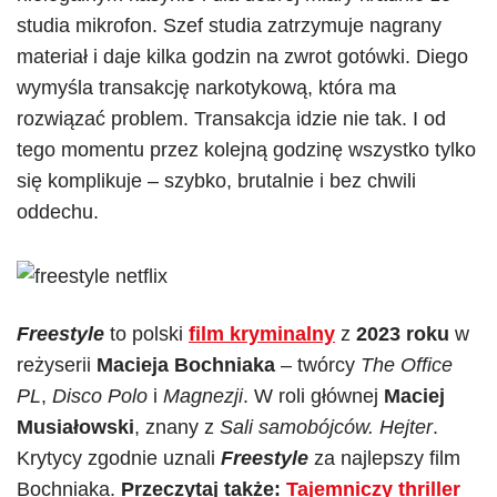
studia mikrofon. Szef studia zatrzymuje nagrany
materiał i daje kilka godzin na zwrot gotówki. Diego
wymyśla transakcję narkotykową, która ma
rozwiązać problem. Transakcja idzie nie tak. I od
tego momentu przez kolejną godzinę wszystko tylko
się komplikuje – szybko, brutalnie i bez chwili
oddechu.
Freestyle
to polski
film kryminalny
z
2023 roku
w
reżyserii
Macieja Bochniaka
– twórcy
The Office
PL
,
Disco Polo
i
Magnezji
. W roli głównej
Maciej
Musiałowski
, znany z
Sali samobójców. Hejter
.
Krytycy zgodnie uznali
Freestyle
za najlepszy film
Bochniaka.
Przeczytaj także:
Tajemniczy thriller