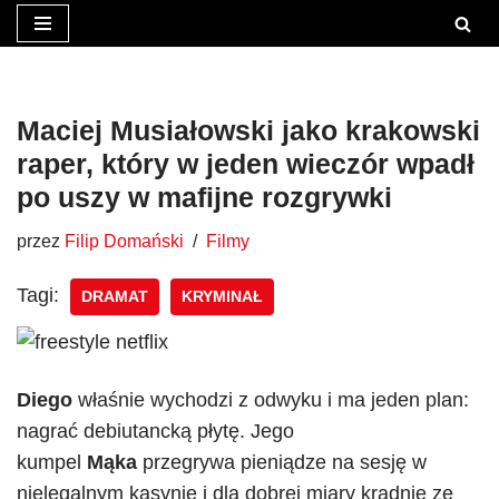
Przejdź
do
treści
Maciej Musiałowski jako krakowski
raper, który w jeden wieczór wpadł
po uszy w mafijne rozgrywki
przez
Filip Domański
Filmy
Tagi:
DRAMAT
KRYMINAŁ
Diego
właśnie wychodzi z odwyku i ma jeden plan:
nagrać debiutancką płytę. Jego
kumpel
Mąka
przegrywa pieniądze na sesję w
nielegalnym kasynie i dla dobrej miary kradnie ze