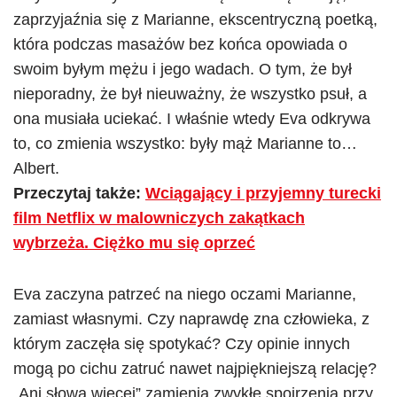
zaprzyjaźnia się z Marianne, ekscentryczną poetką,
która podczas masażów bez końca opowiada o
swoim byłym mężu i jego wadach. O tym, że był
nieporadny, że był nieuważny, że wszystko psuł, a
ona musiała uciekać. I właśnie wtedy Eva odkrywa
to, co zmienia wszystko: były mąż Marianne to…
Albert.
Przeczytaj także:
Wciągający i przyjemny turecki
film Netflix w malowniczych zakątkach
wybrzeża. Ciężko mu się oprzeć
Eva zaczyna patrzeć na niego oczami Marianne,
zamiast własnymi. Czy naprawdę zna człowieka, z
którym zaczęła się spotykać? Czy opinie innych
mogą po cichu zatruć nawet najpiękniejszą relację?
„Ani słowa więcej” zamienia zwykłe spojrzenia przy