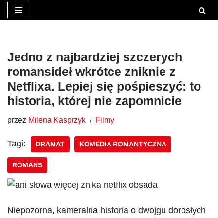
Przejdź
do
treści
Jedno z najbardziej szczerych
romansideł wkrótce zniknie z
Netflixa. Lepiej się pośpieszyć: to
historia, której nie zapomnicie
przez
Milena Kasprzyk
Filmy
Tagi:
DRAMAT
KOMEDIA ROMANTYCZNA
ROMANS
Niepozorna, kameralna historia o dwojgu dorosłych