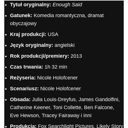
Tytuł oryginalny:
Enough Said
Gatunek:
Komedia romantyczna, dramat
obyczajowy
Kraj produkcji:
USA
Język oryginalny:
angielski
Rok produkcji/premiery:
2013
Czas trwania:
1h 32 min
Reżyseria:
Nicole Holofcener
Scenariusz:
Nicole Holofcener
Obsada:
Julia Louis-Dreyfus, James Gandolfini,
Catherine Keener, Toni Collette, Ben Falcone,
Eve Hewson, Tracey Fairaway i inni
Produkcja:
Fox Searchlight Pictures, Likely Story